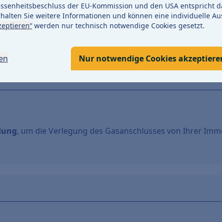
enheitsbeschluss der EU-Kommission und den USA entspricht da
halten Sie weitere Informationen und können eine individuelle Au
zeptieren“
werden nur technisch notwendige Cookies gesetzt.
hließend erstellen wir Ihr
individuelles Angebot
. Sie erha
gen
Nur notwendige Cookies akzeptiere
ndung
, um die Verlegung des Gasanschlusses von Ihrer Imm