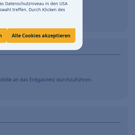
s Datenschutzniveau in den USA
swahl treffen. Durch Klicken des
lten es
per E-Mail oder per Post
.
n
Alle Cookies akzeptieren
obilie an das Erdgasnetz durchzuführen.