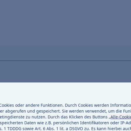
ermitteln Sie uns damit die Daten und Antragsunterlagen z
tät
.
ookies oder andere Funktionen. Durch Cookies werden Information
er abgerufen und gespeichert. Sie werden verwendet, um die Fun
etingdienste zu nutzen. Durch das Klicken des Buttons
„Alle-Cooki
peicherten Daten wie z.B. persönlichen Identifikatoren oder IP-Ad
1 TDDDG sowie Art. 6 Abs. 1 lit. a DSGVO zu. Es kann hierbei auc