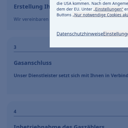
die USA kommen. Nach dem Angemess
Erstellung Ihres Angebots
dem der EU. Unter
„Einstellungen“
er
Buttons
„Nur notwendige Cookies ak
Wir vereinbaren mit Ihnen einen Termin vor Ort. Ansc
Datenschutzhinweise
Einstellun
Gasanschluss
Unser Dienstleister setzt sich mit Ihnen in Verbi
Inbetriebnahme des Gaszählers