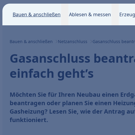
Bauen & anschließen
Ablesen & messen
Erzeug
Bauen & anschließen
Netzanschluss
Gasanschluss beant
Gasanschluss beantr
einfach geht’s
Möchten Sie für Ihren Neubau einen Erdg
beantragen oder planen Sie einen Heizun
Gasheizung? Lesen Sie, wie der Antrag au
funktioniert.