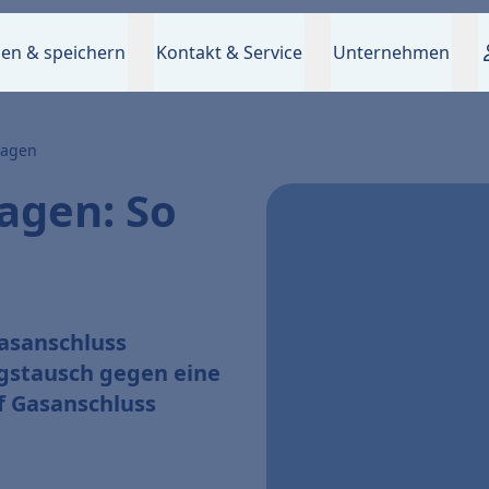
en & speichern
Kontakt & Service
Unternehmen
ragen
agen: So
asanschluss
gstausch gegen eine
f Gasanschluss