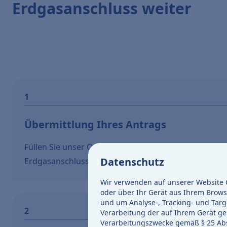
Erdgasanschluss weiter
Übermittlung Ihres Antrags
Füllen Sie unser Online-Antragsformular aus und üb
Datenschutz
Erdgasanschluss auf
Vollständigkeit und Plausibili
Wir verwenden auf unserer Website C
oder über Ihr Gerät aus Ihrem Brows
und um Analyse-, Tracking- und Targ
Verarbeitung der auf Ihrem Gerät ges
Verarbeitungszwecke gemäß § 25 Abs. 