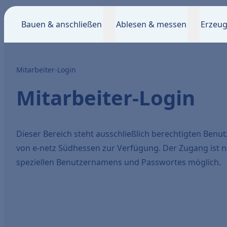
Bauen & anschließen
Ablesen & messen
Erzeug
Mitarbeiter-Login
Mitarbeiter-Login
Dieser Bereich steht ausschließlich berechtigten Ben
von e-netz Südhessen zur Verfügung. Der Zugang ist n
speziellen Benutzernamens und Passwortes möglich.