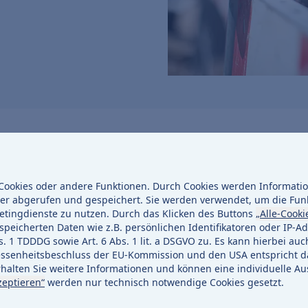
Benutzeranmeldung
ookies oder andere Funktionen. Durch Cookies werden Information
Bitte geben Sie Ihren Benutzernamen und Ihr Passwort 
er abgerufen und gespeichert. Sie werden verwendet, um die Fun
etingdienste zu nutzen. Durch das Klicken des Buttons
„Alle-Cooki
Anmelden
peicherten Daten wie z.B. persönlichen Identifikatoren oder IP-Ad
1 TDDDG sowie Art. 6 Abs. 1 lit. a DSGVO zu. Es kann hierbei auc
Benutzername:
enheitsbeschluss der EU-Kommission und den USA entspricht da
halten Sie weitere Informationen und können eine individuelle Au
zeptieren“
werden nur technisch notwendige Cookies gesetzt.
Passwort: