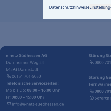
Datenschutzhinweise
Einstellun
e-netz Südhessen AG
Störung St
Dornheimer Weg 24
0800 70
64293 Darmstadt
06151 701-5050
Störung Ga
Telefonische Servicezeiten:
Fernwärme
Mo bis Do:
08:00 – 16:00 Uhr
0800 70
Fr:
08:00 – 15:00 Uhr
Soforthi
info@e-netz-suedhessen.de