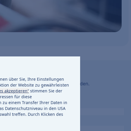
en über Sie, Ihre Einstellungen
ein, um sich an der Website anzumelden.
ktion der Website zu gewährleisten
es akzeptieren“
stimmen Sie der
ressen für diese
h zu einem Transfer Ihrer Daten in
s Datenschutzniveau in den USA
swahl treffen. Durch Klicken des