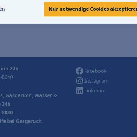
gen
Nur notwendige Cookies akzeptiere
rom 24h
Facebook
1-8040
Instagram
Linkedin
s, Gasgeruch, Wasser &
 24h
1-8080
lfe bei Gasgeruch