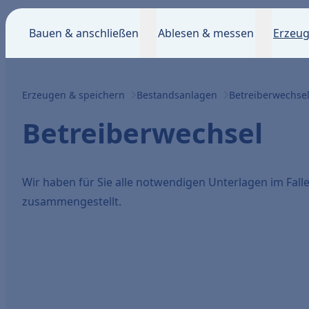
Bauen & anschließen
Ablesen & messen
Erzeug
Erzeugen & speichern
Bestandsanlagen
Betreiberwechse
Betreiberwechsel
Wir haben für Sie alle notwendigen Unterlagen im Fall
zusammengestellt.