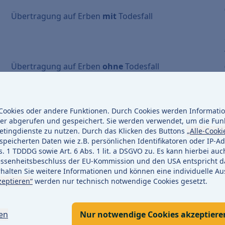
Übertragung auf Erben
mit
Todesfall
Übertragung auf Erben
ohne
Todesfall
Umfirmierung der Gesellschaft / Fusionierung
ookies oder andere Funktionen. Durch Cookies werden Information
er abgerufen und gespeichert. Sie werden verwendet, um die Fun
etingdienste zu nutzen. Durch das Klicken des Buttons
„Alle-Cooki
peicherten Daten wie z.B. persönlichen Identifikatoren oder IP-Ad
1 TDDDG sowie Art. 6 Abs. 1 lit. a DSGVO zu. Es kann hierbei auc
enheitsbeschluss der EU-Kommission und den USA entspricht da
halten Sie weitere Informationen und können eine individuelle Au
zeptieren“
werden nur technisch notwendige Cookies gesetzt.
Übergabeprotokoll
EEG-Anlage
n
bis 100
kWp
gen
Nur notwendige Cookies akzeptiere