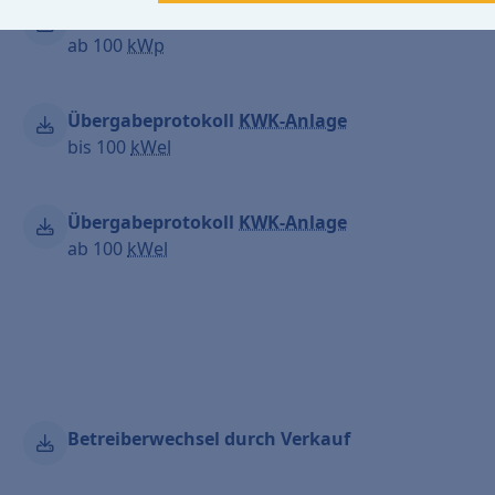
Übergabeprotokoll
EEG-Anlage
ab 100
kWp
Übergabeprotokoll
KWK-Anlage
bis 100
kWel
Übergabeprotokoll
KWK-Anlage
ab 100
kWel
Betreiberwechsel durch Verkauf