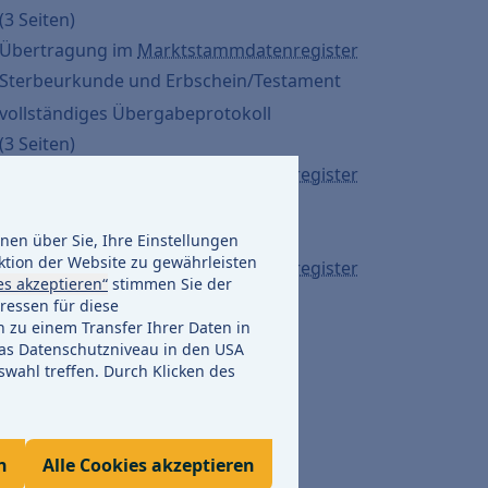
(3 Seiten)
Übertragung im
Marktstammdatenregister
Sterbeurkunde und Erbschein/Testament
vollständiges Übergabeprotokoll
(3 Seiten)
Übertragung im
Marktstammdatenregister
vollständiges Übergabeprotokoll
(3 Seiten)
en über Sie, Ihre Einstellungen
ktion der Website zu gewährleisten
Übertragung im
Marktstammdatenregister
es akzeptieren“
stimmen Sie der
ressen für diese
h zu einem Transfer Ihrer Daten in
s Datenschutzniveau in den USA
swahl treffen. Durch Klicken des
n
Alle Cookies akzeptieren