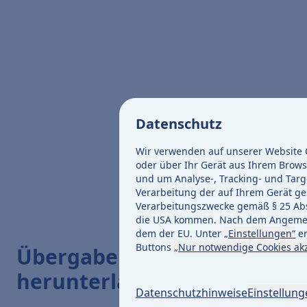
Datenschutz
Wir verwenden auf unserer Website C
oder über Ihr Gerät aus Ihrem Brows
und um Analyse-, Tracking- und Targ
Verarbeitung der auf Ihrem Gerät ges
Verarbeitungszwecke gemäß § 25 Abs. 
die USA kommen. Nach dem Angemess
dem der EU. Unter
„Einstellungen“
er
Buttons
„Nur notwendige Cookies ak
Übergabeprotokoll
herunterladen
Datenschutzhinweise
Einstellun