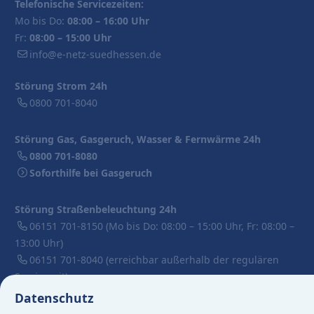
Telefonische Servicezeiten:
Mo bis Do:
08:00 – 16:00 Uhr
Fr:
08:00 – 15:00 Uhr
info@e-netz-suedhessen.de
Störung Strom 24h
0800 701-8040
Störung Gas, Gasgeruch, Wasser & Fernwärme 24h
0800 701-8080
Soforthilfe bei Gasgeruch
Störung Straßenbeleuchtung 24h
06151 701-8150
(Mo bis Do: 08:00 – 15:00 Uhr, Fr: 08:00 –
13:00 Uhr)
06151 701-8040
(erreichbar außerhalb der regulären
Servicezeit)
Datenschutz
Aktuell keine Versorgungsstörung