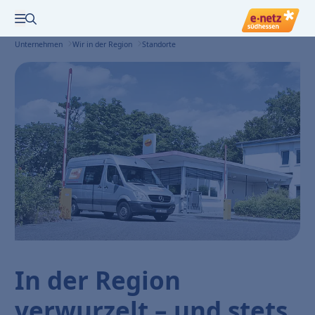
Zur Suche
Menü öffnen
Unternehmen
Wir in der Region
Standorte
In der Region
verwurzelt – und stets