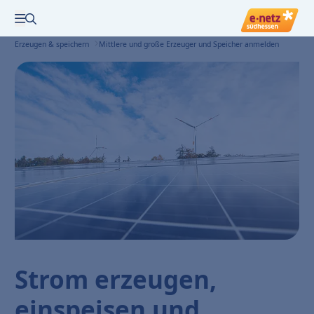
Zur Suche
Menü öffnen
Erzeugen & speichern
Mittlere und große Erzeuger und Speicher anmelden
Strom erzeugen,
einspeisen und