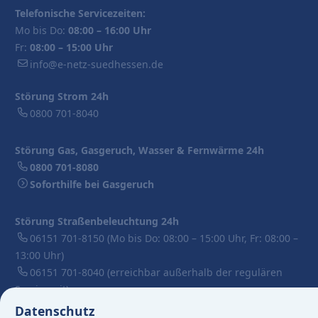
Telefonische Servicezeiten:
Mo bis Do:
08:00 – 16:00 Uhr
Fr:
08:00 – 15:00 Uhr
info@e-netz-suedhessen.de
Störung Strom 24h
0800 701-8040
Störung Gas, Gasgeruch, Wasser & Fernwärme 24h
0800 701-8080
Soforthilfe bei Gasgeruch
Störung Straßenbeleuchtung 24h
06151 701-8150
(Mo bis Do: 08:00 – 15:00 Uhr, Fr: 08:00 –
13:00 Uhr)
06151 701-8040
(erreichbar außerhalb der regulären
Servicezeit)
Datenschutz