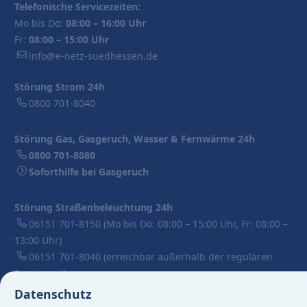
Telefonische Servicezeiten:
Mo bis Do:
08:00 – 16:00 Uhr
Fr:
08:00 – 15:00 Uhr
info@e-netz-suedhessen.de
Störung Strom 24h
0800 701-8040
Störung Gas, Gasgeruch, Wasser & Fernwärme 24h
0800 701-8080
Soforthilfe bei Gasgeruch
Störung Straßenbeleuchtung 24h
06151 701-8150
(Mo bis Do: 08:00 – 15:00 Uhr, Fr: 08:00 –
13:00 Uhr)
06151 701-8040
(erreichbar außerhalb der regulären
Servicezeit)
Datenschutz