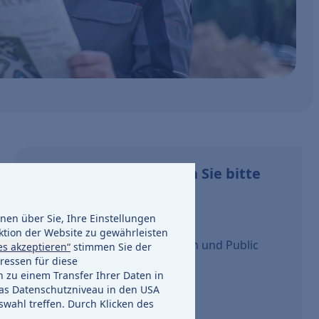
Presseanfragen richten Sie bitte
an:
en über Sie, Ihre Einstellungen
ENTEGA AG
ktion der Website zu gewährleisten
Unternehmenskommunikation und Public
es akzeptieren“
stimmen Sie der
ressen für diese
Affairs
h zu einem Transfer Ihrer Daten in
Klaus Ackermann
s Datenschutzniveau in den USA
swahl treffen. Durch Klicken des
Gert Blumenstock