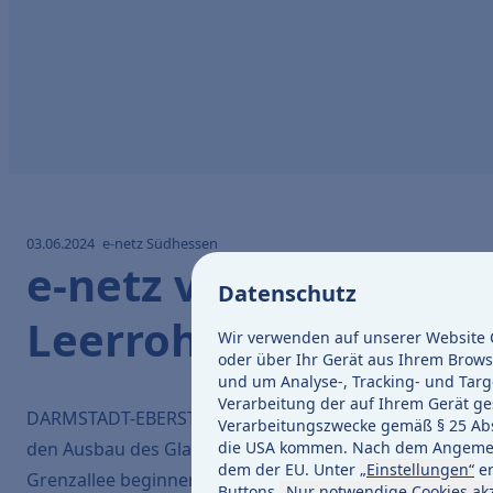
03.06.2024
e-netz Südhessen
e-netz verlegt in Da
Datenschutz
Leerrohre für Glasfa
Wir verwenden auf unserer Website C
oder über Ihr Gerät aus Ihrem Brows
und um Analyse-, Tracking- und Targ
Verarbeitung der auf Ihrem Gerät ges
DARMSTADT-EBERSTADT (ac) – Die e-netz Südhessen verle
Verarbeitungszwecke gemäß § 25 Abs. 
die USA kommen. Nach dem Angemess
den Ausbau des Glasfasernetzes. Die Arbeiten im Berei
dem der EU. Unter
„Einstellungen“
er
Grenzallee beginnen am 3. Juni 2024 und dauern vorauss
Buttons
„Nur notwendige Cookies ak