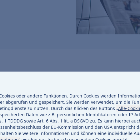
rmstadt-Eberstadt
serkabel
ookies oder andere Funktionen. Durch Cookies werden Information
er abgerufen und gespeichert. Sie werden verwendet, um die Fun
etingdienste zu nutzen. Durch das Klicken des Buttons
„Alle-Cooki
peicherten Daten wie z.B. persönlichen Identifikatoren oder IP-Ad
gt im Darmstädter Stadtteil Eberstadt Leerrohre für
1 TDDDG sowie Art. 6 Abs. 1 lit. a DSGVO zu. Es kann hierbei auc
enheitsbeschluss der EU-Kommission und den USA entspricht da
ch Brunnenweg 45 bis 59, Stockhausenweg 52 bis 64 und
halten Sie weitere Informationen und können eine individuelle Au
ichtlich bis Ende August 2024.
zeptieren“
werden nur technisch notwendige Cookies gesetzt.