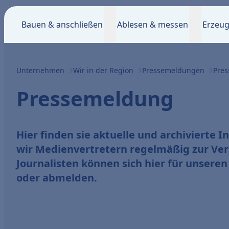
Bauen & anschließen
Ablesen & messen
Erzeug
Unternehmen
Wir in der Region
Pressemeldungen
Pre
Pressemeldung
Hier finden sie aktuelle und archivierte I
wir Medienvertretern regelmäßig zur Ver
Journalisten können sich hier für unseren
oder abmelden.