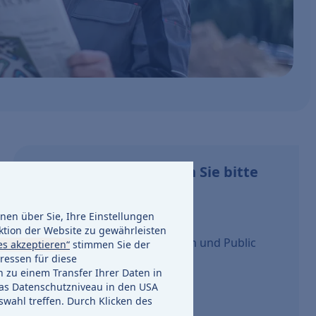
Presseanfragen richten Sie bitte
an:
en über Sie, Ihre Einstellungen
ENTEGA AG
ktion der Website zu gewährleisten
Unternehmenskommunikation und Public
es akzeptieren“
stimmen Sie der
ressen für diese
Affairs
h zu einem Transfer Ihrer Daten in
Klaus Ackermann
s Datenschutzniveau in den USA
swahl treffen. Durch Klicken des
Gert Blumenstock