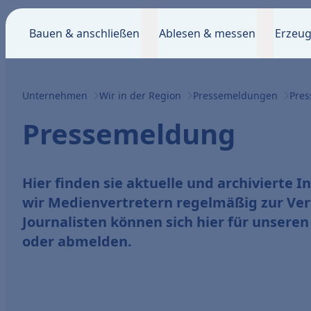
Bauen & anschließen
Ablesen & messen
Erzeug
Unternehmen
Wir in der Region
Pressemeldungen
Pre
Pressemeldung
Hier finden sie aktuelle und archivierte I
wir Medienvertretern regelmäßig zur Ver
Journalisten können sich hier für unseren
oder abmelden.