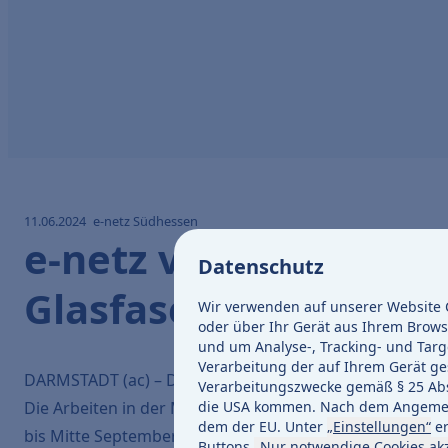
11.06.2024
e-netz Südhessen
e-netz verlegt in Dar
Datenschutz
Glasfaserkabel
Wir verwenden auf unserer Website C
oder über Ihr Gerät aus Ihrem Brows
und um Analyse-, Tracking- und Targ
Verarbeitung der auf Ihrem Gerät ges
DARMSTADT (ac) – Die e-netz Südhessen verlegt in Darm
Verarbeitungszwecke gemäß § 25 Abs. 
die USA kommen. Nach dem Angemess
Die Arbeiten in der Mornewegstraße und Feldbergstraße
dem der EU. Unter
„Einstellungen“
er
bis Mitte September 2024.
Buttons
„Nur notwendige Cookies ak