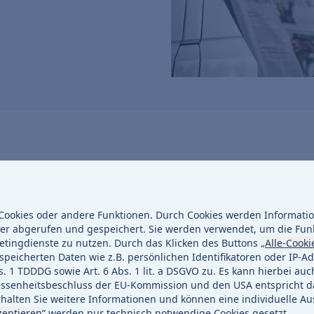
mstadt Leerrohre für
ookies oder andere Funktionen. Durch Cookies werden Information
er abgerufen und gespeichert. Sie werden verwendet, um die Fun
etingdienste zu nutzen. Durch das Klicken des Buttons
„Alle-Cooki
peicherten Daten wie z.B. persönlichen Identifikatoren oder IP-Ad
stadt Leerrohre für den Ausbau des Glasfasernetzes.
1 TDDDG sowie Art. 6 Abs. 1 lit. a DSGVO zu. Es kann hierbei auc
enheitsbeschluss der EU-Kommission und den USA entspricht da
 beginnen am 17. Juni 2024 und dauern voraussichtlich
halten Sie weitere Informationen und können eine individuelle Au
zeptieren“
werden nur technisch notwendige Cookies gesetzt.