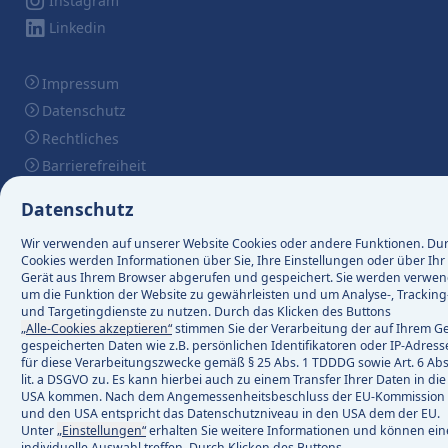
Instagram
Linkedin
Impressum
Datenschutz
Rechtliches
Barrierefreiheit
Compliance
Datenschutz
Zentraleinkauf
Wir verwenden auf unserer Website Cookies oder andere Funktionen. Du
Mitarbeiter-Login
Cookies werden Informationen über Sie, Ihre Einstellungen oder über Ihr
Gerät aus Ihrem Browser abgerufen und gespeichert. Sie werden verwen
um die Funktion der Website zu gewährleisten und um Analyse-, Tracking
© 2026 e-netz Südhessen AG
und Targetingdienste zu nutzen. Durch das Klicken des Buttons
„Alle-Cookies akzeptieren“
stimmen Sie der Verarbeitung der auf Ihrem Ge
gespeicherten Daten wie z.B. persönlichen Identifikatoren oder IP-Adres
netz Südhessen AG
Erzeugen & speichern
Weitere Themen
Login
Marktpartner
Weitere Themen
Weitere Themen
Wir in der Region
Kontakt & Service
Ablesen & messen
Kommunen
Messstellenbetri
Mein Zähler
Bestandsanlage
Kontakt
Netzanschlu
Weitere T
Forschung
Störung
Regelu
Regelu
Unt
Bau
B
für diese Verarbeitungszwecke gemäß § 25 Abs. 1 TDDDG sowie Art. 6 Abs
lit. a DSGVO zu. Es kann hierbei auch zu einem Transfer Ihrer Daten in die
USA kommen. Nach dem Angemessenheitsbeschluss der EU-Kommission
er und Speicher
anschließen
Frage zu EEG-/KWKG-Vergütung oder
Kundenportal
Installateure
Lieferantenwechsel
Grundversorgung
Kommunale Ansprechpartn
Die e-netz Südhessen
Kontakt
Umstellung auf digitale Zä
Mein Zähler
Ihre Nachricht an uns
Messkonzepte
Betreiberwechsel
Hausanschluss beantr
Kontakt und Infos im 
Wichtige Begriffe u
Wir in der Region
PAMAd
Netzanschlu
Neuregelun
Energy Shar
Grundstück
Intelligen
Wärmepum
Stromzä
Energ
Balk
5
3
2
und den USA entspricht das Datenschutzniveau in den USA dem der EU.
Marktstammdatenregister
Unter
„Einstellungen“
erhalten Sie weitere Informationen und können ein
individuelle Auswahl treffen. Durch Klicken des Buttons