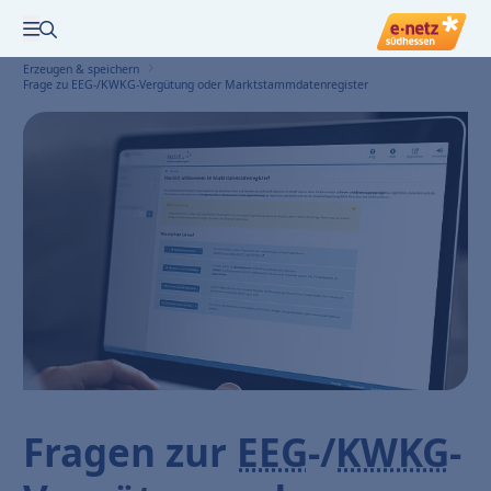
Zur Suche
Menü öffnen
Erzeugen & speichern
Frage zu EEG-/KWKG-Vergütung oder Marktstammdatenregister
Fragen zur
EEG
-/
KWKG
-