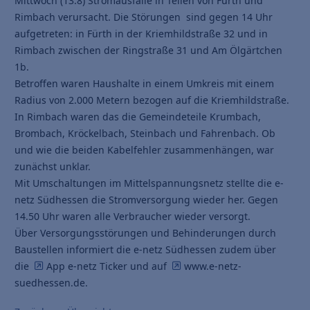
Mittwoch (13.8) Stromausfälle in Teilen von Fürth und
Rimbach verursacht. Die Störungen sind gegen 14 Uhr
aufgetreten: in Fürth in der Kriemhildstraße 32 und in
Rimbach zwischen der Ringstraße 31 und Am Ölgärtchen
1b.
Betroffen waren Haushalte in einem Umkreis mit einem
Radius von 2.000 Metern bezogen auf die Kriemhildstraße.
In Rimbach waren das die Gemeindeteile Krumbach,
Brombach, Kröckelbach, Steinbach und Fahrenbach. Ob
und wie die beiden Kabelfehler zusammenhängen, war
zunächst unklar.
Mit Umschaltungen im Mittelspannungsnetz stellte die e-
netz Südhessen die Stromversorgung wieder her. Gegen
14.50 Uhr waren alle Verbraucher wieder versorgt.
Über Versorgungsstörungen und Behinderungen durch
Baustellen informiert die e-netz Südhessen zudem über
die
App e-netz Ticker
und auf
www.e-netz-
suedhessen.de
.