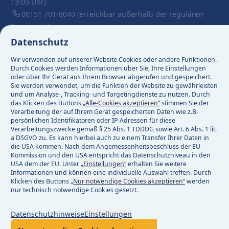
13:00 Uhr)
06151 701-8040
(erreichbar außerhalb der regulären
Servicezeit)
Datenschutz
Aktuell keine Versorgungsstörung
Wir verwenden auf unserer Website Cookies oder andere Funktionen.
Aktuell 78 Baustellen
Durch Cookies werden Informationen über Sie, Ihre Einstellungen
oder über Ihr Gerät aus Ihrem Browser abgerufen und gespeichert.
Sie werden verwendet, um die Funktion der Website zu gewährleisten
Facebook
und um Analyse-, Tracking- und Targetingdienste zu nutzen. Durch
das Klicken des Buttons
„Alle-Cookies akzeptieren“
stimmen Sie der
Instagram
Verarbeitung der auf Ihrem Gerät gespeicherten Daten wie z.B.
Linkedin
persönlichen Identifikatoren oder IP-Adressen für diese
Verarbeitungszwecke gemäß § 25 Abs. 1 TDDDG sowie Art. 6 Abs. 1 lit.
a DSGVO zu. Es kann hierbei auch zu einem Transfer Ihrer Daten in
die USA kommen. Nach dem Angemessenheitsbeschluss der EU-
Impressum
Kommission und den USA entspricht das Datenschutzniveau in den
Datenschutz
USA dem der EU. Unter
„Einstellungen“
erhalten Sie weitere
Informationen und können eine individuelle Auswahl treffen. Durch
Rechtliches
Klicken des Buttons
„Nur notwendige Cookies akzeptieren“
werden
Barrierefreiheit
nur technisch notwendige Cookies gesetzt.
Compliance
Datenschutzhinweise
Einstellungen
Zentraleinkauf