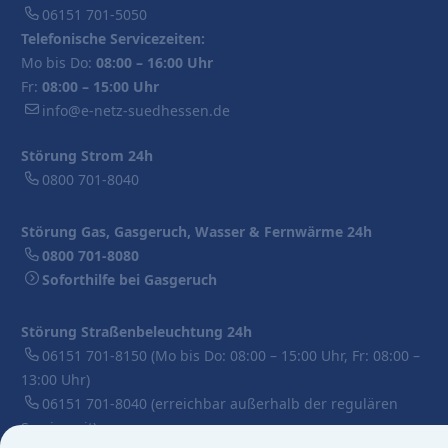
06151 701-5050
Telefonische Servicezeiten:
Mo bis Do:
08:00 – 16:00 Uhr
Fr:
08:00 – 15:00 Uhr
info@e-netz-suedhessen.de
Störung Strom 24h
0800 701-8040
Störung Gas, Gasgeruch, Wasser & Fernwärme 24h
0800 701-8080
Soforthilfe bei Gasgeruch
Störung Straßenbeleuchtung 24h
06151 701-8150
(Mo bis Do: 08:00 – 15:00 Uhr, Fr: 08:00 –
13:00 Uhr)
06151 701-8040
(erreichbar außerhalb der regulären
Servicezeit)