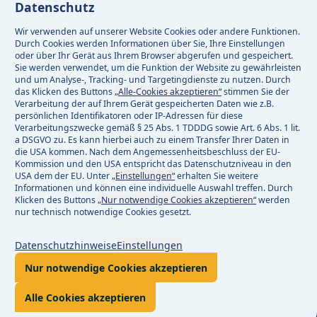
Datenschutz
Aktuell keine Versorgungsstörung
Wir verwenden auf unserer Website Cookies oder andere Funktionen.
Aktuell 80 Baustellen
Durch Cookies werden Informationen über Sie, Ihre Einstellungen
oder über Ihr Gerät aus Ihrem Browser abgerufen und gespeichert.
Sie werden verwendet, um die Funktion der Website zu gewährleisten
Facebook
und um Analyse-, Tracking- und Targetingdienste zu nutzen. Durch
das Klicken des Buttons
„Alle-Cookies akzeptieren“
stimmen Sie der
Instagram
Verarbeitung der auf Ihrem Gerät gespeicherten Daten wie z.B.
Linkedin
persönlichen Identifikatoren oder IP-Adressen für diese
Verarbeitungszwecke gemäß § 25 Abs. 1 TDDDG sowie Art. 6 Abs. 1 lit.
a DSGVO zu. Es kann hierbei auch zu einem Transfer Ihrer Daten in
die USA kommen. Nach dem Angemessenheitsbeschluss der EU-
Impressum
Kommission und den USA entspricht das Datenschutzniveau in den
Datenschutz
USA dem der EU. Unter
„Einstellungen“
erhalten Sie weitere
Informationen und können eine individuelle Auswahl treffen. Durch
Rechtliches
Klicken des Buttons
„Nur notwendige Cookies akzeptieren“
werden
Barrierefreiheit
nur technisch notwendige Cookies gesetzt.
Compliance
Datenschutzhinweise
Einstellungen
Zentraleinkauf
Nur notwendige Cookies akzeptieren
Mitarbeiter-Login
Alle Cookies akzeptieren
© 2026 e-netz Südhessen AG