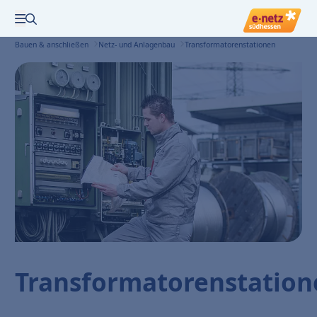
Zur Suche
Menü öffnen
Bauen & anschließen
Netz- und Anlagenbau
Transformatorenstationen
Transformatorenstation