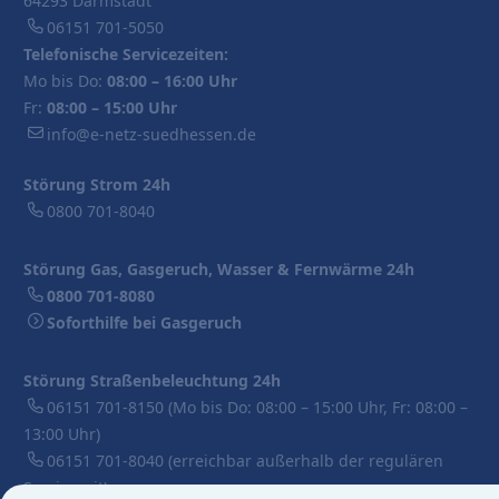
64293 Darmstadt
06151 701-5050
Telefonische Servicezeiten:
Mo bis Do:
08:00 – 16:00 Uhr
Fr:
08:00 – 15:00 Uhr
info@e-netz-suedhessen.de
Störung Strom 24h
0800 701-8040
Störung Gas, Gasgeruch, Wasser & Fernwärme 24h
0800 701-8080
Soforthilfe bei Gasgeruch
Störung Straßenbeleuchtung 24h
06151 701-8150
(Mo bis Do: 08:00 – 15:00 Uhr, Fr: 08:00 –
13:00 Uhr)
06151 701-8040
(erreichbar außerhalb der regulären
Servicezeit)