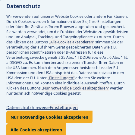
Datenschutz
Aktuell keine Versorgungsstörung
Wir verwenden auf unserer Website Cookies oder andere Funktionen.
Aktuell 82 Baustellen
Durch Cookies werden Informationen über Sie, Ihre Einstellungen
oder über Ihr Gerät aus Ihrem Browser abgerufen und gespeichert.
Sie werden verwendet, um die Funktion der Website zu gewährleisten
Facebook
und um Analyse-, Tracking- und Targetingdienste zu nutzen. Durch
das Klicken des Buttons
„Alle-Cookies akzeptieren“
stimmen Sie der
Instagram
Verarbeitung der auf Ihrem Gerät gespeicherten Daten wie z.B.
Linkedin
persönlichen Identifikatoren oder IP-Adressen für diese
Verarbeitungszwecke gemäß § 25 Abs. 1 TDDDG sowie Art. 6 Abs. 1 lit.
a DSGVO zu. Es kann hierbei auch zu einem Transfer Ihrer Daten in
die USA kommen. Nach dem Angemessenheitsbeschluss der EU-
Impressum
Kommission und den USA entspricht das Datenschutzniveau in den
Datenschutz
USA dem der EU. Unter
„Einstellungen“
erhalten Sie weitere
Informationen und können eine individuelle Auswahl treffen. Durch
Rechtliches
Klicken des Buttons
„Nur notwendige Cookies akzeptieren“
werden
Barrierefreiheit
nur technisch notwendige Cookies gesetzt.
Compliance
Datenschutzhinweise
Einstellungen
Zentraleinkauf
Nur notwendige Cookies akzeptieren
Mitarbeiter-Login
Alle Cookies akzeptieren
© 2026 e-netz Südhessen AG