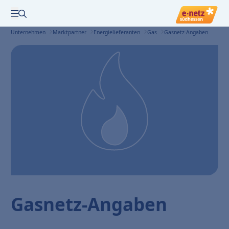
Zur Suche
Menü öffnen
Unternehmen
Marktpartner
Energielieferanten
Gas
Gasnetz-Angaben
Gasnetz-Angaben