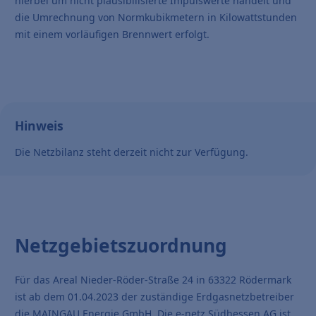
hierbei um nicht plausibilisierte Impulswerte handelt und
die Umrechnung von Normkubikmetern in Kilowattstunden
mit einem vorläufigen Brennwert erfolgt.
Hinweis
Die Netzbilanz steht derzeit nicht zur Verfügung.
Netzgebietszuordnung
Für das Areal Nieder-Röder-Straße 24 in 63322 Rödermark
ist ab dem 01.04.2023 der zuständige Erdgasnetzbetreiber
die MAINGAU Energie GmbH. Die e-netz Südhessen AG ist