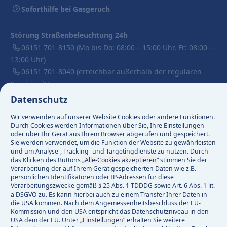
Soforthilfe bei Gasgeruch
Störung Straßenbeleuchtung 24h
06151 701-8150
(Mo bis Do: 08:00 – 15:00 Uhr, Fr: 08:00 –
13:00 Uhr)
06151 701-8040
(erreichbar außerhalb der regulären
Servicezeit)
Datenschutz
Aktuell keine Versorgungsstörung
Wir verwenden auf unserer Website Cookies oder andere Funktionen.
Aktuell 82 Baustellen
Durch Cookies werden Informationen über Sie, Ihre Einstellungen
oder über Ihr Gerät aus Ihrem Browser abgerufen und gespeichert.
Sie werden verwendet, um die Funktion der Website zu gewährleisten
Facebook
und um Analyse-, Tracking- und Targetingdienste zu nutzen. Durch
das Klicken des Buttons
„Alle-Cookies akzeptieren“
stimmen Sie der
Instagram
Verarbeitung der auf Ihrem Gerät gespeicherten Daten wie z.B.
Linkedin
persönlichen Identifikatoren oder IP-Adressen für diese
Verarbeitungszwecke gemäß § 25 Abs. 1 TDDDG sowie Art. 6 Abs. 1 lit.
a DSGVO zu. Es kann hierbei auch zu einem Transfer Ihrer Daten in
die USA kommen. Nach dem Angemessenheitsbeschluss der EU-
Impressum
Kommission und den USA entspricht das Datenschutzniveau in den
Datenschutz
USA dem der EU. Unter
„Einstellungen“
erhalten Sie weitere